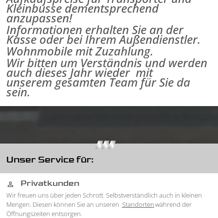
Kleinbusse
dementsprechend
anzupassen!
Informationen erhalten Sie an der
Kasse
oder bei Ihrem Außendienstler.
Wohnmobile mit Zuzahlung.
Wir bitten um Verständnis
und werden
auch dieses Jahr wieder
mit
unserem
gesamten Team
für Sie da
sein.
Unser Service für:
Privatkunden
person
Wir freuen uns über jeden Schrott. Selbstverständlich auch in kleinen
Mengen. Diesen können Sie an unseren
Standorten
während der
Öffnungszeiten entsorgen.